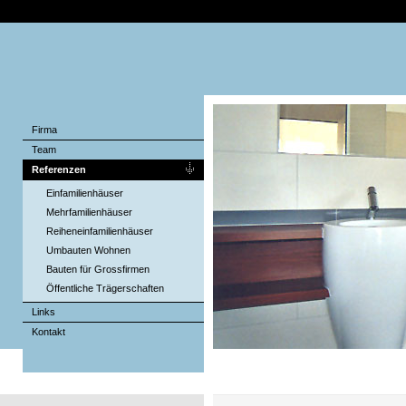
Firma
Team
Referenzen
Einfamilienhäuser
Mehrfamilienhäuser
Reiheneinfamilienhäuser
Umbauten Wohnen
Bauten für Grossfirmen
Öffentliche Trägerschaften
Links
Kontakt