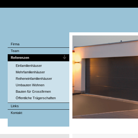
Firma
Team
Referenzen
Einfamilienhäuser
Mehrfamilienhäuser
Reiheneinfamilienhäuser
Umbauten Wohnen
Bauten für Grossfirmen
Öffentliche Trägerschaften
Links
Kontakt