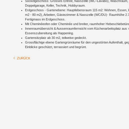
Sockelgeschoss: Grosses Entrée, Nasszelle (WC–Lavabo), Waschraum,
Doppelgarage, Keller, Technik, Hobbyraum.
Erdgeschoss - Gartenebene: Hauptlebensraum 115 m2: Wohnen, Essen, 
m2 - 80 m2), Arbeiten, Gästezimmer & Nasszelle (WC/DU)· Raumhöhe 2.
Fertigmass im Erdgeschoss.
Mit Cheminéeofen oder Cheminée und breiter, raumhoher Hebeschiebetüre
Innenraumübersicht & Aussenraumfernsicht vom Küchenarbeitsplatz aus 
Essenszubereitung als Happening.
Gartensitzplatz ab 30 m2, teilweise gedeckt.
Grossflächige ebene Gartengrünräume für den ungestörten Aufenthalt, ge
Einblicke geschützt, terrassiert und begrünt.
ZURÜCK