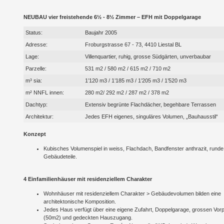
NEUBAU vier freistehende 6½ - 8½ Zimmer – EFH mit Doppelgarage
Status:
Baujahr 2005
Adresse:
Froburgstrasse 67 - 73, 4410 Liestal BL
Lage:
Villenquartier, ruhig, grosse Südgärten, unverbaubar
Parzelle:
531 m2 / 580 m2 / 615 m2 / 710 m2
m³ sia:
1’120 m3 / 1’185 m3 / 1’205 m3 / 1’520 m3
m² NNFL innen:
280 m2/ 292 m2 / 287 m2 / 378 m2
Dachtyp:
Extensiv begrünte Flachdächer, begehbare Terrassen
Architektur:
Jedes EFH eigenes, singuläres Volumen, „Bauhausstil“
Konzept
Kubisches Volumenspiel in weiss, Flachdach, Bandfenster anthrazit, runde
Gebäudeteile.
4 Einfamilienhäuser mit residenziellem Charakter
Wohnhäuser mit residenziellem Charakter > Gebäudevolumen bilden eine
architektonische Komposition.
Jedes Haus verfügt über eine eigene Zufahrt, Doppelgarage, grossen Vorp
(50m2) und gedeckten Hauszugang.