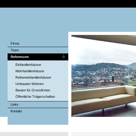
Firma
Team
Referenzen
Einfamilienhäuser
Mehrfamilienhäuser
Reiheneinfamilienhäuser
Umbauten Wohnen
Bauten für Grossfirmen
Öffentliche Trägerschaften
Links
Kontakt